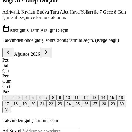
Bilgi Al / Talep Oluştur
Adriyatik Kıyıları Budva Turu AJet Hava Yolları ile 7 Gece 8 Gün
için tarih seçin ve formu doldurun.
İstediğiniz Tarih Aralığını Seçin
Takvimden önce gidiş, sonra dönüş tarihini seçin. (isteğe bağlı)
Ağustos
2026
Pzt
Sal
Çar
Per
Cum
Cmt
Paz
1
2
3
4
5
6
7
8
9
10
11
12
13
14
15
16
17
18
19
20
21
22
23
24
25
26
27
28
29
30
31
Takvimden gidiş tarihini seçin
Ad Soyad *