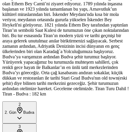
olan Ethem Bey Camii’ni ziyaret ediyoruz. 1789 yılında inşasına
başlanan ve 1923 yılında tamamlanan bu yapı, Arnavutluk’un
kültürel miraslarından biri. İskender Meydanı'nda kısa bir mola
veriyor, meydanın ortasında gururla yükselen İskender Bey
Heykeli'ni görüyoruz. 1821 yılında Ethem Bey tarafından yaptırılan
Tiran’ın sembolü Saat Kulesi de turumuzun öne çıkan noktalarından
biri. Bu tur esnasında Tiran’ın modern yüzü ve tarihi geçmişi bir
araya gelerek unutulmaz anılar biriktirmenizi sağlayacak. Serbest
zamanın ardından, Adriyatik Denizinin incisi dünyanın en genç
ülkelerinden biri olan Karadağ`a Yolculuğumuza başlıyoruz.
Budva’ya varışımızın ardından Budva şehir turumuz başlıyor.
Yürüyerek yapacağımız bu turumuzda muhteşem sahilleri, çok
renkli gece hayatı ile Balkanlar’ın en ünlü tatil merkezlerinden
Budva’yı göreceğiz. Orta çağ kasabasını andıran sokaklar, küçük
dükkan ve restoranları ile tarihi Stari Grad Budva'nın old town(eski
şehir) diye bilinen tarihi merkezini gezeceğiz. Şehir turumuzun
ardından otelimize hareket. Geceleme otelimizde. Tiran Turu Dahil !
Tiran - Budva : 182 km
2
2
. Gün
Budva
3