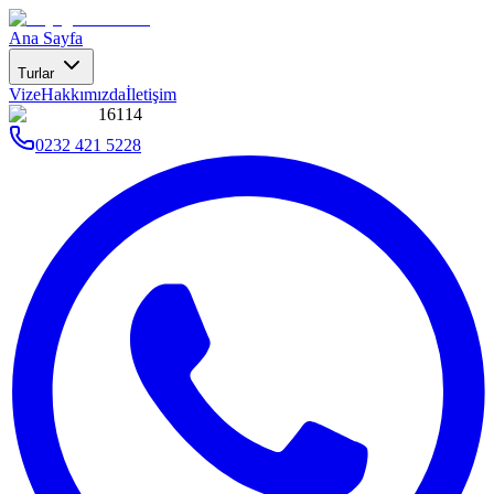
Ana Sayfa
Turlar
Vize
Hakkımızda
İletişim
16114
0232 421 5228