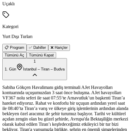
Uçaklı
Kategori
Yurt Dışı Turları
📋 Program
✅ Dahiller
❌ Hariçler
Tümünü Aç
Tümünü Kapat
1
1
. Gün
İstanbul – Tiran – Budva
Sabiha Gökçen Havalimanı gidiş terminali AJet Havayolları
kontuarında uçuşumuzdan 3 saat önce buluşma. AJet havayolları
VF367 nolu seferi ile saat 07:55‘te Arnavutluk’un başkenti Tiran’a
hareket ediyoruz. Rahat ve konforlu bir uçuşun ardından yerel saat
ile 08:40’ta Tiran’a varış ve ülkeye giriş işlemlerinin ardından alanda
bekleyen özel aracımız ile şehir turumuz başlıyor. Tarihi ve kültürel
açıdan zengin olan bu güzel şehirde, Avrupa'da Bektaşiliğin merkezi
olarak kabul edilen Tiran’ı keşfedeceğimiz etkileyici bir tur bizi
bekliyor. Tiran'a varışımızla birlikte, şehrin en önemli simgelerinden