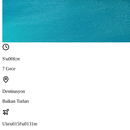
S\u00fcre
7 Gece
Destinasyon
Balkan Turları
Ula\u015f\u0131m