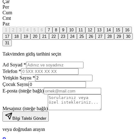
Çar
Per
Cum
Cmt
Paz
1
2
3
4
5
6
7
8
9
10
11
12
13
14
15
16
17
18
19
20
21
22
23
24
25
26
27
28
29
30
31
Takvimden gidiş tarihini seçin
Ad Soyad *
Telefon *
Yetişkin Sayısı *
Çocuk Sayısı
E-posta
(isteğe bağlı)
Mesajınız
(isteğe bağlı)
Bilgi Talebi Gönder
veya doğrudan arayın