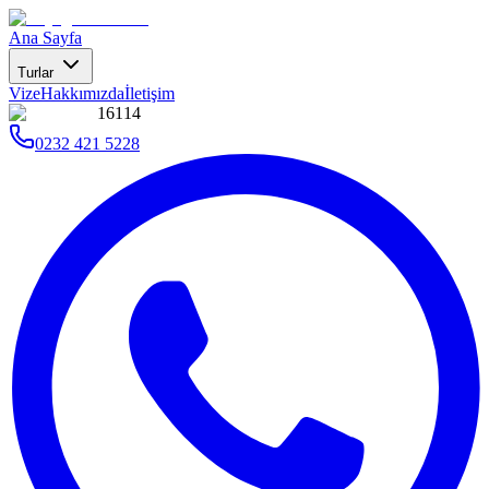
Ana Sayfa
Turlar
Vize
Hakkımızda
İletişim
16114
0232 421 5228