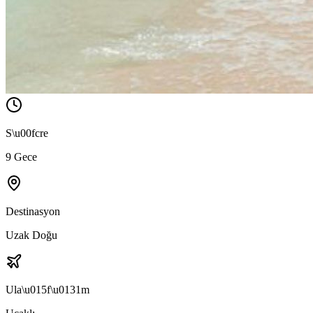
S\u00fcre
9 Gece
Destinasyon
Uzak Doğu
Ula\u015f\u0131m