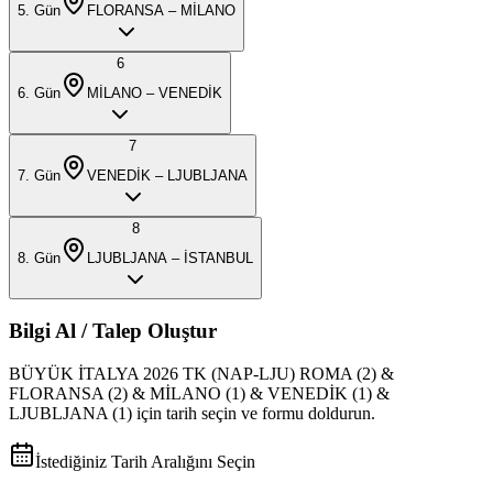
5
. Gün
FLORANSA – MİLANO
6
6
. Gün
MİLANO – VENEDİK
7
7
. Gün
VENEDİK – LJUBLJANA
8
8
. Gün
LJUBLJANA – İSTANBUL
Bilgi Al / Talep Oluştur
BÜYÜK İTALYA 2026 TK (NAP-LJU) ROMA (2) &
FLORANSA (2) & MİLANO (1) & VENEDİK (1) &
LJUBLJANA (1)
için tarih seçin ve formu doldurun.
İstediğiniz Tarih Aralığını Seçin