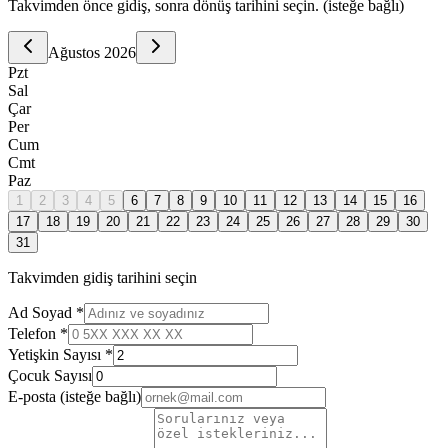
Takvimden önce gidiş, sonra dönüş tarihini seçin. (isteğe bağlı)
Ağustos
2026
Pzt
Sal
Çar
Per
Cum
Cmt
Paz
1
2
3
4
5
6
7
8
9
10
11
12
13
14
15
16
17
18
19
20
21
22
23
24
25
26
27
28
29
30
31
Takvimden gidiş tarihini seçin
Ad Soyad *
Telefon *
Yetişkin Sayısı *
Çocuk Sayısı
E-posta
(isteğe bağlı)