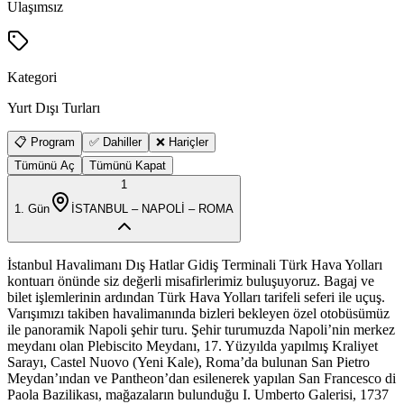
Ulaşımsız
Kategori
Yurt Dışı Turları
📋 Program
✅ Dahiller
❌ Hariçler
Tümünü Aç
Tümünü Kapat
1
1
. Gün
İSTANBUL – NAPOLİ – ROMA
İstanbul Havalimanı Dış Hatlar Gidiş Terminali Türk Hava Yolları
kontuarı önünde siz değerli misafirlerimiz buluşuyoruz. Bagaj ve
bilet işlemlerinin ardından Türk Hava Yolları tarifeli seferi ile uçuş.
Varışımızı takiben havalimanında bizleri bekleyen özel otobüsümüz
ile panoramik Napoli şehir turu. Şehir turumuzda Napoli’nin merkez
meydanı olan Plebiscito Meydanı, 17. Yüzyılda yapılmış Kraliyet
Sarayı, Castel Nuovo (Yeni Kale), Roma’da bulunan San Pietro
Meydan’ından ve Pantheon’dan esilenerek yapılan San Francesco di
Paola Bazilikası, mağazaların bulunduğu I. Umberto Galerisi, 1737