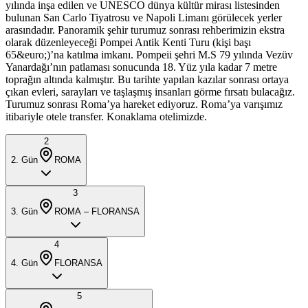
yılında inşa edilen ve UNESCO dünya kültür mirası listesinden
bulunan San Carlo Tiyatrosu ve Napoli Limanı görülecek yerler
arasındadır. Panoramik şehir turumuz sonrası rehberimizin ekstra
olarak düzenleyeceği Pompei Antik Kenti Turu (kişi başı
65&euro;)’na katılma imkanı. Pompeii şehri M.S 79 yılında Vezüv
Yanardağı’nın patlaması sonucunda 18. Yüz yıla kadar 7 metre
toprağın altında kalmıştır. Bu tarihte yapılan kazılar sonrası ortaya
çıkan evleri, sarayları ve taşlaşmış insanları görme fırsatı bulacağız.
Turumuz sonrası Roma’ya hareket ediyoruz. Roma’ya varışımız
itibariyle otele transfer. Konaklama otelimizde.
2
2
. Gün
ROMA
3
3
. Gün
ROMA – FLORANSA
4
4
. Gün
FLORANSA
5