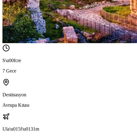
S\u00fcre
7 Gece
Destinasyon
Avrupa Kıtası
Ula\u015f\u0131m