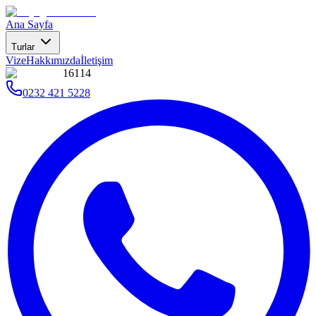
Ana Sayfa
Turlar
Vize
Hakkımızda
İletişim
16114
0232 421 5228