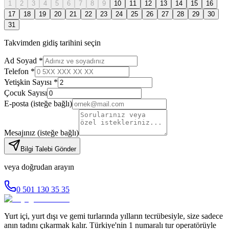
1
2
3
4
5
6
7
8
9
10
11
12
13
14
15
16
17
18
19
20
21
22
23
24
25
26
27
28
29
30
31
Takvimden gidiş tarihini seçin
Ad Soyad *
Telefon *
Yetişkin Sayısı *
Çocuk Sayısı
E-posta
(isteğe bağlı)
Mesajınız
(isteğe bağlı)
Bilgi Talebi Gönder
veya doğrudan arayın
0 501 130 35 35
Yurt içi, yurt dışı ve gemi turlarında yılların tecrübesiyle, size sadece
anın tadını çıkarmak kalır. Türkiye'nin 1 numaralı tur operatörüyle