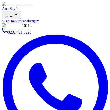
Ana Sayfa
Turlar
Vize
Hakkımızda
İletişim
16114
0232 421 5228