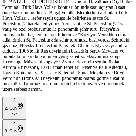
İSTANBUL – ST. PETERSBURG İstanbul Havalimanı Dış Hatlar
Terminali Türk Hava Yolları kontuarı önünde saat uçuştan 3 saat
önce hazır bulunulması. Bagaj ve bilet işlemlerinin ardından Türk
Hava Yolları …sefer sayılı uçuşu ile belirlenen saatte St.
Petersburg’a hareket ediyoruz. Yerel saat ile St. Petersburg’a’ ya
varış ve özel otobüsümüz ile panoramik şehir turu. Rusya'nın
imparatorluk başkenti olarak bilinen ve "Kuzeyin Venedik"i olarak
adlandırılan St. Petersburg'da şehir turumuza başlıyoruz. Şehirdeki
gezimiz, Nevsky Prospect’in Paris’teki Champs-Élysées'yi andıran
caddesi, 1905'te ilk Rus devriminin başladığı Saray Meydanı ve
burada bulunan dünyanın en geniş sanat koleksiyonuna sahip
Hermitage Müzesi'ni kapsıyor. Ayrıca, devrimin sembolü olan
Aurora Kruvazörü, Eski Liman fenerleri, Peter ve Paul Katedrali,
Kazan Katedrali ve St. Isaac Katedrali, Sanat Meydanı ve Büyük
Petro'nun Bronz Atlı heykelini panoramik olarak görme fırsatını
bulacağız. Turumuzun ardından otelimize transfer ve dinlenmek
üzere serbest zaman.
2
2
. Gün
3
3
. Gün