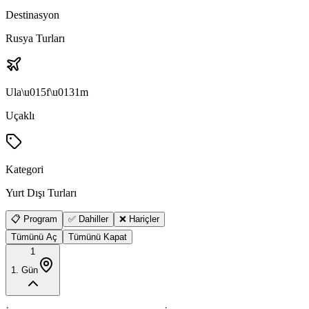
Destinasyon
Rusya Turları
Ula\u015f\u0131m
Uçaklı
Kategori
Yurt Dışı Turları
📋 Program
✅ Dahiller
❌ Hariçler
Tümünü Aç
Tümünü Kapat
1
1
. Gün