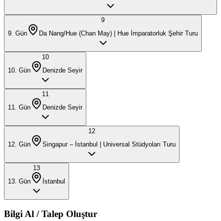
9
9
. Gün
Da Nang/Hue (Chan May) | Hue İmparatorluk Şehir Turu
10
10
. Gün
Denizde Seyir
11
11
. Gün
Denizde Seyir
12
12
. Gün
Singapur – İstanbul | Universal Stüdyoları Turu
13
13
. Gün
İstanbul
Bilgi Al / Talep Oluştur