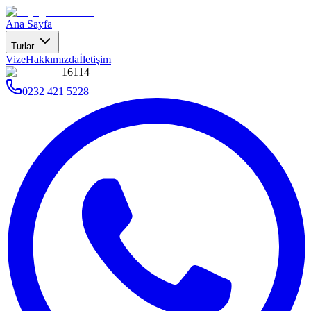
Ana Sayfa
Turlar
Vize
Hakkımızda
İletişim
16114
0232 421 5228