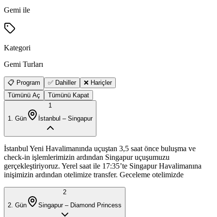
Gemi ile
Kategori
Gemi Turları
📋 Program
✅ Dahiller
❌ Hariçler
Tümünü Aç
Tümünü Kapat
1
1
. Gün
İstanbul – Singapur
İstanbul Yeni Havalimanında uçuştan 3,5 saat önce buluşma ve
check-in işlemlerimizin ardından Singapur uçuşumuzu
gerçekleştiriyoruz. Yerel saat ile 17:35’te Singapur Havalimanına
inişimizin ardından otelimize transfer. Geceleme otelimizde
2
2
. Gün
Singapur – Diamond Princess