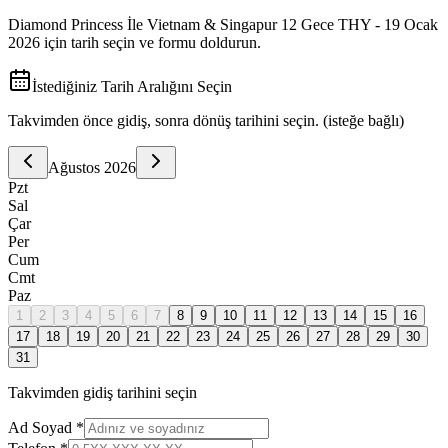
Diamond Princess İle Vietnam & Singapur 12 Gece THY - 19 Ocak
2026
için tarih seçin ve formu doldurun.
İstediğiniz Tarih Aralığını Seçin
Takvimden önce gidiş, sonra dönüş tarihini seçin. (isteğe bağlı)
Ağustos
2026
Pzt
Sal
Çar
Per
Cum
Cmt
Paz
1
2
3
4
5
6
7
8
9
10
11
12
13
14
15
16
17
18
19
20
21
22
23
24
25
26
27
28
29
30
31
Takvimden gidiş tarihini seçin
Ad Soyad *