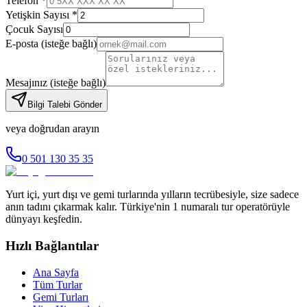
Telefon *
Yetişkin Sayısı *
Çocuk Sayısı
E-posta
(isteğe bağlı)
Mesajınız
(isteğe bağlı)
Bilgi Talebi Gönder
veya doğrudan arayın
0 501 130 35 35
Yurt içi, yurt dışı ve gemi turlarında yılların tecrübesiyle, size sadece
anın tadını çıkarmak kalır. Türkiye'nin 1 numaralı tur operatörüyle
dünyayı keşfedin.
Hızlı Bağlantılar
Ana Sayfa
Tüm Turlar
Gemi Turları