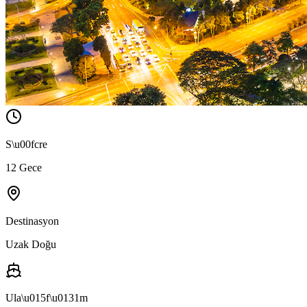
S\u00fcre
12 Gece
Destinasyon
Uzak Doğu
Ula\u015f\u0131m