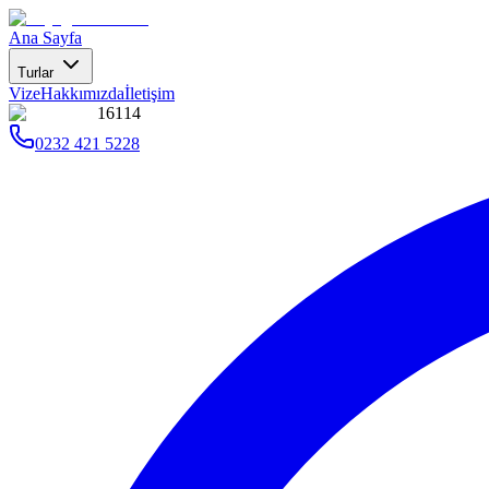
Ana Sayfa
Turlar
Vize
Hakkımızda
İletişim
16114
0232 421 5228