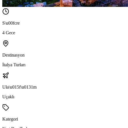
S\u00fcre
4 Gece
Destinasyon
İtalya Turları
Ula\u015f\u0131m
Uçaklı
Kategori