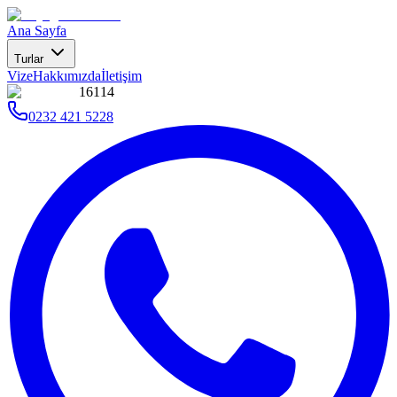
Ana Sayfa
Turlar
Vize
Hakkımızda
İletişim
16114
0232 421 5228