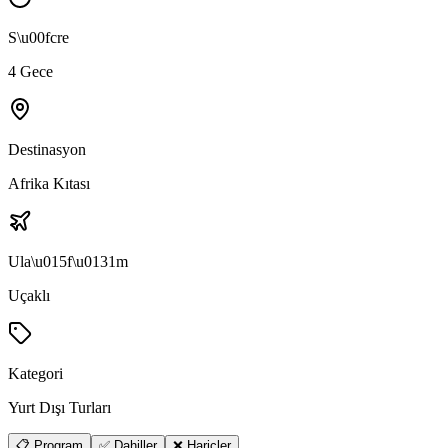
S\u00fcre
4 Gece
Destinasyon
Afrika Kıtası
Ula\u015f\u0131m
Uçaklı
Kategori
Yurt Dışı Turları
📋 Program
✅ Dahiller
❌ Hariçler