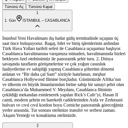
Tümünü Aç
Tümünü Kapat
1
1
. Gün
İSTANBUL – CASABLANCA
İstanbul Yeni Havalimanı dış hatlar gidiş terminalinde uçuştan üç
saat önce buluşuyoruz. Bagaj, bilet ve biniş işlemlerinin ardından
Türk Hava Yolları tarifeli seferi ile Casablanca uçuşumuz başlıyor.
Casablanca havalimanına varışımıza istinaden, havalimanında bizleri
bekleyen özel otobüsümüz ile panoramik şehir turu. 2. Dünya
savaşında tarafların görüşmelerine ve çok yoğun casusluk
faaliyetlerine ev sahipliği yapmış Casablanca şöhretini dönemi
anlatan ve “Bir daha çal Sam” sözüyle hatırlanan, meşhur
Casablanca Hollywood filmine borçludur. Günümüzde Afrika’nın
ve ülkenin en büyük limanlarından birine sahip bir sanayi şehri olan
Casablanca’da Muhammed V. Meydanı, Casablanca filminin
çekildiği mekandan esinlenerek yapılan Rick’s Cafe’yi, Hasan II
camii, modern şehrin en hareketli caddelerinden Anfa ve Zerktouni
bulvarı ve cıvıl cıvıl kordon boyu Corniche panoramik göreceğimiz
yerler arasında. Tur sonrası otelimize transfer ve serbest zaman.
Akşam Yemeği ve konaklama otelimizde.
2