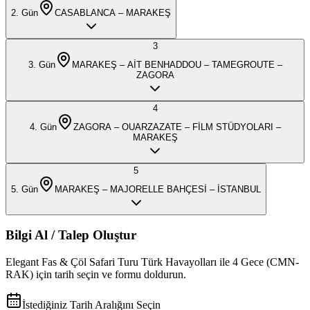
2
. Gün
CASABLANCA – MARAKEŞ
3
3
. Gün
MARAKEŞ – AİT BENHADDOU – TAMEGROUTE –
ZAGORA
4
4
. Gün
ZAGORA – OUARZAZATE – FİLM STÜDYOLARI –
MARAKEŞ
5
5
. Gün
MARAKEŞ – MAJORELLE BAHÇESİ – İSTANBUL
Bilgi Al / Talep Oluştur
Elegant Fas & Çöl Safari Turu Türk Havayolları ile 4 Gece (CMN-
RAK)
için tarih seçin ve formu doldurun.
İstediğiniz Tarih Aralığını Seçin