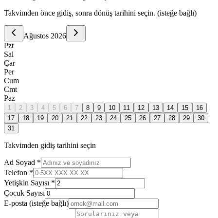
Takvimden önce gidiş, sonra dönüş tarihini seçin. (isteğe bağlı)
Ağustos
2026
Pzt
Sal
Çar
Per
Cum
Cmt
Paz
1
2
3
4
5
6
7
8
9
10
11
12
13
14
15
16
17
18
19
20
21
22
23
24
25
26
27
28
29
30
31
Takvimden gidiş tarihini seçin
Ad Soyad *
Telefon *
Yetişkin Sayısı *
Çocuk Sayısı
E-posta
(isteğe bağlı)