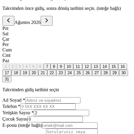
Takvimden önce gidiş, sonra dönüş tarihini seçin. (isteğe bağlı)
Ağustos
2026
Pzt
Sal
Çar
Per
Cum
Cmt
Paz
1
2
3
4
5
6
7
8
9
10
11
12
13
14
15
16
17
18
19
20
21
22
23
24
25
26
27
28
29
30
31
Takvimden gidiş tarihini seçin
Ad Soyad *
Telefon *
Yetişkin Sayısı *
Çocuk Sayısı
E-posta
(isteğe bağlı)