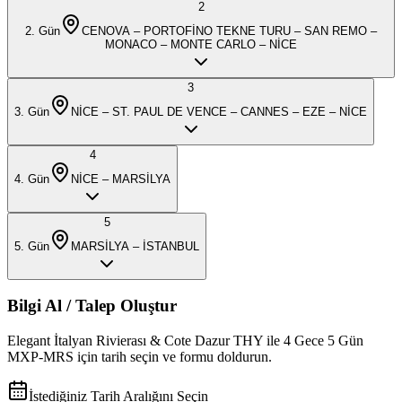
2
2
. Gün
CENOVA – PORTOFİNO TEKNE TURU – SAN REMO –
MONACO – MONTE CARLO – NİCE
3
3
. Gün
NİCE – ST. PAUL DE VENCE – CANNES – EZE – NİCE
4
4
. Gün
NİCE – MARSİLYA
5
5
. Gün
MARSİLYA – İSTANBUL
Bilgi Al / Talep Oluştur
Elegant İtalyan Rivierası & Cote Dazur THY ile 4 Gece 5 Gün
MXP-MRS
için tarih seçin ve formu doldurun.
İstediğiniz Tarih Aralığını Seçin