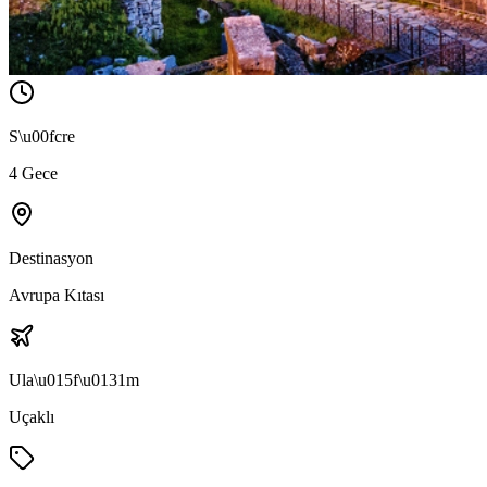
S\u00fcre
4 Gece
Destinasyon
Avrupa Kıtası
Ula\u015f\u0131m
Uçaklı