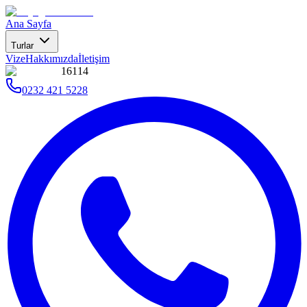
Ana Sayfa
Turlar
Vize
Hakkımızda
İletişim
16114
0232 421 5228