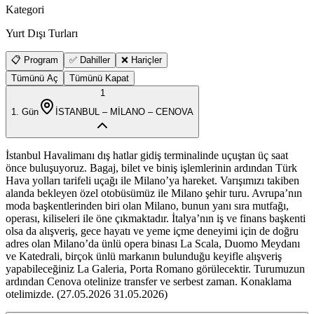
Kategori
Yurt Dışı Turları
📋 Program
✅ Dahiller
❌ Hariçler
Tümünü Aç
Tümünü Kapat
1
1
. Gün
İSTANBUL – MİLANO – CENOVA
İstanbul Havalimanı dış hatlar gidiş terminalinde uçuştan üç saat
önce buluşuyoruz. Bagaj, bilet ve biniş işlemlerinin ardından Türk
Hava yolları tarifeli uçağı ile Milano’ya hareket. Varışımızı takiben
alanda bekleyen özel otobüsümüz ile Milano şehir turu. Avrupa’nın
moda başkentlerinden biri olan Milano, bunun yanı sıra mutfağı,
operası, kiliseleri ile öne çıkmaktadır. İtalya’nın iş ve finans başkenti
olsa da alışveriş, gece hayatı ve yeme içme deneyimi için de doğru
adres olan Milano’da ünlü opera binası La Scala, Duomo Meydanı
ve Katedrali, birçok ünlü markanın bulunduğu keyifle alışveriş
yapabileceğiniz La Galeria, Porta Romano görülecektir. Turumuzun
ardından Cenova otelinize transfer ve serbest zaman. Konaklama
otelimizde. (27.05.2026 31.05.2026)