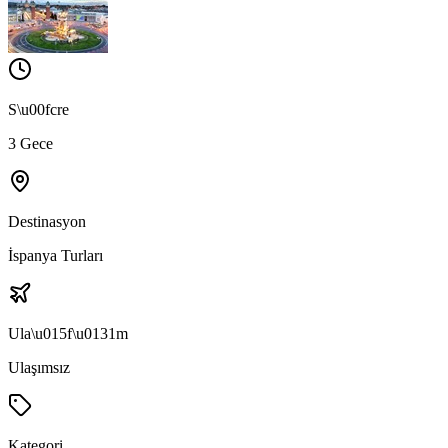
S\u00fcre
3 Gece
Destinasyon
İspanya Turları
Ula\u015f\u0131m
Ulaşımsız
Kategori