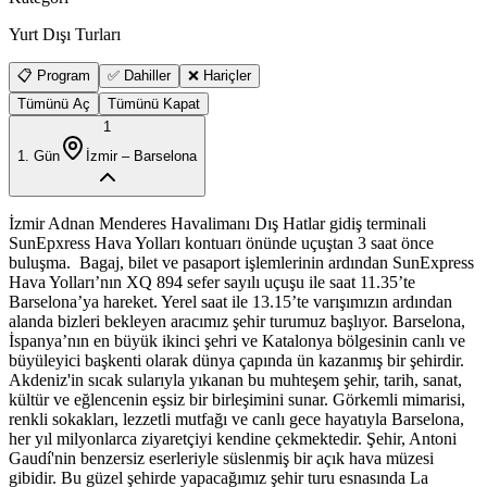
Yurt Dışı Turları
📋 Program
✅ Dahiller
❌ Hariçler
Tümünü Aç
Tümünü Kapat
1
1
. Gün
İzmir – Barselona
İzmir Adnan Menderes Havalimanı Dış Hatlar gidiş terminali
SunEpxress Hava Yolları kontuarı önünde uçuştan 3 saat önce
buluşma. Bagaj, bilet ve pasaport işlemlerinin ardından SunExpress
Hava Yolları’nın XQ 894 sefer sayılı uçuşu ile saat 11.35’te
Barselona’ya hareket. Yerel saat ile 13.15’te varışımızın ardından
alanda bizleri bekleyen aracımız şehir turumuz başlıyor. Barselona,
İspanya’nın en büyük ikinci şehri ve Katalonya bölgesinin canlı ve
büyüleyici başkenti olarak dünya çapında ün kazanmış bir şehirdir.
Akdeniz'in sıcak sularıyla yıkanan bu muhteşem şehir, tarih, sanat,
kültür ve eğlencenin eşsiz bir birleşimini sunar. Görkemli mimarisi,
renkli sokakları, lezzetli mutfağı ve canlı gece hayatıyla Barselona,
her yıl milyonlarca ziyaretçiyi kendine çekmektedir. Şehir, Antoni
Gaudí'nin benzersiz eserleriyle süslenmiş bir açık hava müzesi
gibidir. Bu güzel şehirde yapacağımız şehir turu esnasında La