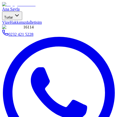
Ana Sayfa
Turlar
Vize
Hakkımızda
İletişim
16114
0232 421 5228