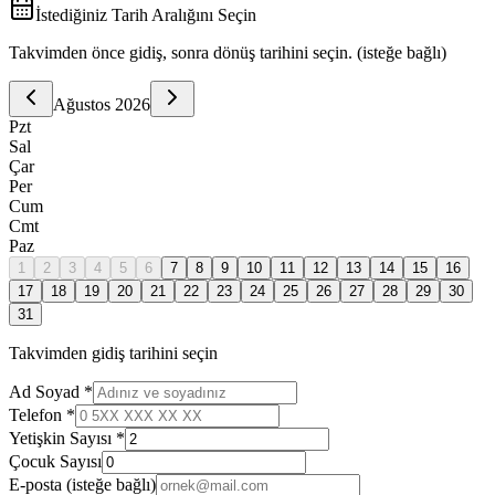
İstediğiniz Tarih Aralığını Seçin
Takvimden önce gidiş, sonra dönüş tarihini seçin. (isteğe bağlı)
Ağustos
2026
Pzt
Sal
Çar
Per
Cum
Cmt
Paz
1
2
3
4
5
6
7
8
9
10
11
12
13
14
15
16
17
18
19
20
21
22
23
24
25
26
27
28
29
30
31
Takvimden gidiş tarihini seçin
Ad Soyad *
Telefon *
Yetişkin Sayısı *
Çocuk Sayısı
E-posta
(isteğe bağlı)