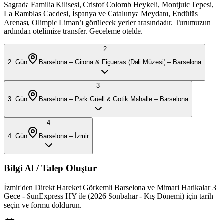
Sagrada Familia Kilisesi, Cristof Colomb Heykeli, Montjuic Tepesi,
La Ramblas Caddesi, İspanya ve Catalunya Meydanı, Endülüs
Arenası, Olimpic Liman’ı görülecek yerler arasındadır. Turumuzun
ardından otelimize transfer. Geceleme otelde.
2
2
. Gün
Barselona – Girona & Figueras (Dali Müzesi) – Barselona
3
3
. Gün
Barselona – Park Güell & Gotik Mahalle – Barselona
4
4
. Gün
Barselona – İzmir
Bilgi Al / Talep Oluştur
İzmir'den Direkt Hareket Görkemli Barselona ve Mimari Harikalar 3
Gece - SunExpress HY ile (2026 Sonbahar - Kış Dönemi)
için tarih
seçin ve formu doldurun.