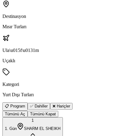
Destinasyon
Mısır Turları
Ula\u015f\u0131m
Uçaklı
Kategori
Yurt Dışı Turları
📋 Program
✅ Dahiller
❌ Hariçler
Tümünü Aç
Tümünü Kapat
1
1
. Gün
SHARM EL SHEIKH