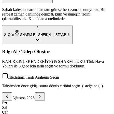
Sabah kahvaltısı ardından tam gün serbest zaman sunuyoruz. Bu
serbest zaman dahilinde deniz & kum ve güneşin tadını
çıkartabilirsiniz. Konaklama otelimizde.
2
2
. Gün
SHARM EL SHEIKH – İSTANBUL
Bilgi Al / Talep Oluştur
KAHİRE & (İSKENDERİYE) & SHARM TURU Türk Hava
Yolları ile 6 gece
için tarih seçin ve formu doldurun.
İstediğiniz Tarih Aralığını Seçin
Takvimden önce gidiş, sonra dönüş tarihini seçin. (isteğe bağlı)
Ağustos
2026
Pzt
Sal
Çar