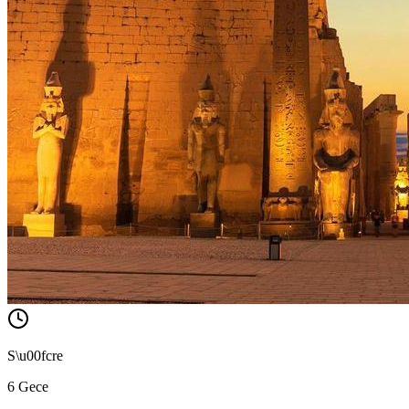
S\u00fcre
6 Gece