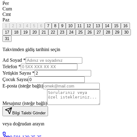
Per
Cum
Cmt
Paz
1
2
3
4
5
6
7
8
9
10
11
12
13
14
15
16
17
18
19
20
21
22
23
24
25
26
27
28
29
30
31
Takvimden gidiş tarihini seçin
Ad Soyad *
Telefon *
Yetişkin Sayısı *
Çocuk Sayısı
E-posta
(isteğe bağlı)
Mesajınız
(isteğe bağlı)
Bilgi Talebi Gönder
veya doğrudan arayın