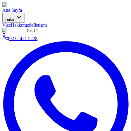
Ana Sayfa
Turlar
Vize
Hakkımızda
İletişim
16114
0232 421 5228