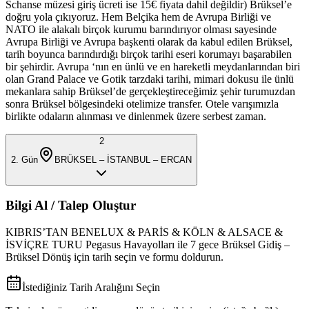
Schanse müzesi giriş ücreti ise 15€ fiyata dahil değildir) Brüksel’e
doğru yola çıkıyoruz. Hem Belçika hem de Avrupa Birliği ve
NATO ile alakalı birçok kurumu barındırıyor olması sayesinde
Avrupa Birliği ve Avrupa başkenti olarak da kabul edilen Brüksel,
tarih boyunca barındırdığı birçok tarihi eseri korumayı başarabilen
bir şehirdir. Avrupa ‘nın en ünlü ve en hareketli meydanlarından biri
olan Grand Palace ve Gotik tarzdaki tarihi, mimari dokusu ile ünlü
mekanlara sahip Brüksel’de gerçekleştireceğimiz şehir turumuzdan
sonra Brüksel bölgesindeki otelimize transfer. Otele varışımızla
birlikte odaların alınması ve dinlenmek üzere serbest zaman.
2
2
. Gün
BRÜKSEL – İSTANBUL – ERCAN
Bilgi Al / Talep Oluştur
KIBRIS’TAN BENELUX & PARİS & KÖLN & ALSACE &
İSVİÇRE TURU Pegasus Havayolları ile 7 gece Brüksel Gidiş –
Brüksel Dönüş
için tarih seçin ve formu doldurun.
İstediğiniz Tarih Aralığını Seçin