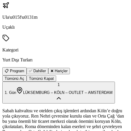
Ula\u015f\u0131m
Uçaklı
Kategori
Yurt Dışı Turları
📋 Program
✅ Dahiller
❌ Hariçler
Tümünü Aç
Tümünü Kapat
1
1
. Gün
LÜKSEMBURG – KÖLN – OUTLET – AMSTERDAM
Sabah kahvaltısı ve otelden çıkış işlemleri ardından Köln’e doğru
yola çıkıyoruz. Ren Nehri çevresine kurulu olan ve Orta Çağ ‘dan
bu yana önemli bir ticaret merkezi olarak önemini koruyan Köln,
çikolataları, Roma döneminden kalan eserleri ve şehri çevreleyen