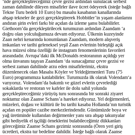
‘nde gerçekleştireceğimiz çevre gezisi ardından sunulacak serbest
zaman dahilinde dileyen misafirler ilave ücret ödeyerek (isteğe bağlı
Tekne Turu bedeli 10 Euro) bu masalsı kasabanın kanallarında
ahşap tekneler ile gezi gerçekleştirerek Hobbitler’in yaşam alanlarını
andıran şirin evleri farkı bir açıdan da izleme şansı bulabilirler.
Giethoorn’da gerçekleştirilecek turumuzun ardından Zaandam ‘a
doğru olan yolculuğumuza devam ediyoruz. Ülkenin kuzeyinde
Zaan nehri kenarında konumlanan Zaandam, modern alışveriş
imkanları ve tarihi geleneksel yeşil Zaan evlerinin birleştiği açık
hava müzesi olma özelliği ile instagram fenomenlerinin favorileri
arasındadır. Avrupa’daki ilk McDonalds restoranının açıldığı yer
olma ünvanını taşıyan Zaandam ‘da sunacağımız çevre gezisi ve
serbest zaman dahilinde arzu eden misafirlerimiz, ekstra
düzenlenecek olan Masalsı Köyler ve Yeldeğirmenleri Turu (75
Euro) programımıza katılabilirler. Turumuzda ilk olarak Volendam‘a
varıyoruz. Volendam’da bakımlı ve güzel evlerin çevrelediği
sokaklarda ve restoran ve kafeler ile dolu sahil yolunda
gerçekleştireceğimiz yürüyüş turu sonrasında bir sonraki ziyaret
noktamız olan Zaanse Schans’a hareket ediyoruz. Yel değirmenleri,
müzeleri, doğası ve kültürü ile bu tarihi kasaba Hollanda’nın turistik
açıdan en popüler cazibe merkezlerindendir. Günümüzde boya ve
yağ üretiminde kullanılan değirmenler yanı sıra ahşap takunyalar
gibi hediyelik el işçiliği örneklerini bulabileceğimiz dükkanları
göreceğimiz Zaanse Schans gezimiz sonrasında (Ören yeri giriş
ücretleri, ekstra tur bedeline dahildir. İsteğe bağlı olarak Zaanse