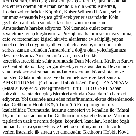
Roma surları, Orta Çağ kiliseleri, pek çok tarihi yapısı ile adından
söz ettiren önemli bir Alman kentidir. Köln Gotik Katedrali,
Hochenzollernbrücke Köprüsü, Kaiser Wilhem II. Anıtı, şehir
turumuz esnasında başlıca görülecek yerler arasındadır. Köln
gezimizin ardından sunulacak serbest zaman sonrasında
Amsterdam’a hareket ediyoruz. Yol üzerinde outlet center
ziyaretimizi gerçekleştiriyoruz. Prestijli markaların şık mağazalarına,
cafe ve restoranlara kişisel aktivite alanlarına ev sahipliği yapan
outet center’da uygun fiyatlı ve kaliteli alışveriş için sunulacak
serbest zaman ardından Amsterdam’a doğru olan yolculuğumuza
devam ediyoruz. Amsterdam’a varışımızla birlikte
gerçekleştireceğimiz şehir turumuzda Dam Meydanı, Kraliyet Sarayı
ve Central Station başlıca görülecek yerler arasındadır. Devamında
sunulacak serbest zaman ardından Amsterdam bölgesi otelimize
transfer. Odaların alınması ve dinlenmek üzere serbest zaman.
AMSTERDAM – (Geithoorn Hobbit Köyü Turu) – ZAANDAM –
(Masalsı Köyler & Yeldeğirmenleri Turu) – BRÜKSEL Sabah
kahvaltısı ve otelden çıkış işlemleri ardından Zaandam ‘a hareket
ediyoruz. Yol üzerinde arzu eden misafirlerimiz, ekstra düzenlenecek
olan Geithoorn Hobbit Köyü Turu (65 Euro) programımıza
katılabilirler. Turumuzda, huzurlu atmosferi ve kanalları ile “Masal
Diyarı” olarak adlandırılan Geithoorn ‘u ziyaret ediyoruz. Motorlu
taşıtlardan uzak tertemiz doğası, köprüleri, kanalları, kendine özgü
mimari harikası şirin evleriyle Giethoorn, dünyanın en huzurlu
yerleri listesinde ilk sırada yer almaktadır. Giethoorn Hobbit Köyü