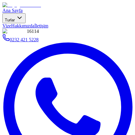
Ana Sayfa
Turlar
Vize
Hakkımızda
İletişim
16114
0232 421 5228