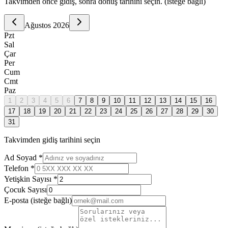
Takvimden önce gidiş, sonra dönüş tarihini seçin. (isteğe bağlı)
Ağustos
2026
Pzt
Sal
Çar
Per
Cum
Cmt
Paz
1
2
3
4
5
6
7
8
9
10
11
12
13
14
15
16
17
18
19
20
21
22
23
24
25
26
27
28
29
30
31
Takvimden gidiş tarihini seçin
Ad Soyad *
Telefon *
Yetişkin Sayısı *
Çocuk Sayısı
E-posta
(isteğe bağlı)