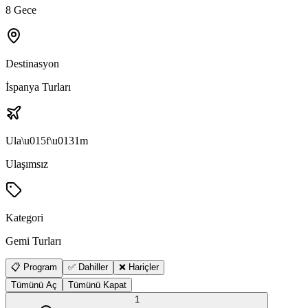
8 Gece
Destinasyon
İspanya Turları
Ula\u015f\u0131m
Ulaşımsız
Kategori
Gemi Turları
📋 Program
✅ Dahiller
❌ Hariçler
Tümünü Aç
Tümünü Kapat
1