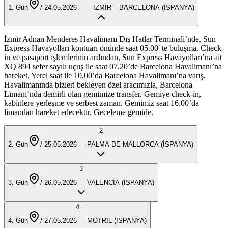
1
. Gün
/ 24.05.2026 İZMİR – BARCELONA (İSPANYA)
İzmir Adnan Menderes Havalimanı Dış Hatlar Terminali’nde, Sun
Express Havayolları kontuarı önünde saat 05.00' te buluşma. Check-
in ve pasaport işlemlerinin ardından, Sun Express Havayolları’na ait
XQ 894 sefer sayılı uçuş ile saat 07.20’de Barcelona Havalimanı’na
hareket. Yerel saat ile 10.00’da Barcelona Havalimanı’na varış.
Havalimanında bizleri bekleyen özel aracımızla, Barcelona
Limanı’nda demirli olan gemimize transfer. Gemiye check-in,
kabinlere yerleşme ve serbest zaman. Gemimiz saat 16.00’da
limandan hareket edecektir. Geceleme gemide.
2
2
. Gün
/ 25.05.2026 PALMA DE MALLORCA (İSPANYA)
3
3
. Gün
/ 26.05.2026 VALENCİA (İSPANYA)
4
4
. Gün
/ 27.05.2026 MOTRİL (İSPANYA)