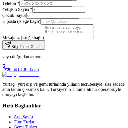
Telefon *
Yetişkin Sayısı *
Çocuk Sayısı
E-posta
(isteğe bağlı)
Mesajınız
(isteğe bağlı)
Bilgi Talebi Gönder
veya doğrudan arayın
0 501 130 35 35
Yurt içi, yurt dışı ve gemi turlarında yılların tecrübesiyle, size sadece
anın tadını çıkarmak kalır. Türkiye'nin 1 numaralı tur operatörüyle
dünyayı keşfedin.
Hızlı Bağlantılar
Ana Sayfa
Tüm Turlar
Gemi Turları