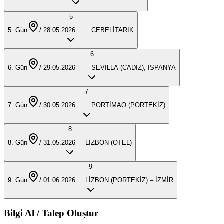
5
5
. Gün
/ 28.05.2026 CEBELİTARIK
6
6
. Gün
/ 29.05.2026 SEVILLA (CADİZ), İSPANYA
7
7
. Gün
/ 30.05.2026 PORTİMAO (PORTEKİZ)
8
8
. Gün
/ 31.05.2026 LİZBON (OTEL)
9
9
. Gün
/ 01.06.2026 LİZBON (PORTEKİZ) – İZMİR
Bilgi Al / Talep Oluştur