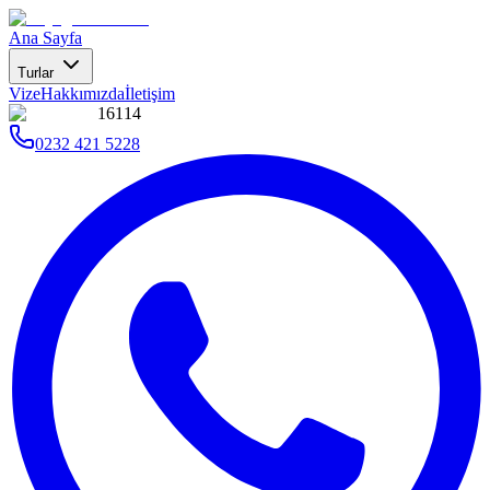
Ana Sayfa
Turlar
Vize
Hakkımızda
İletişim
16114
0232 421 5228