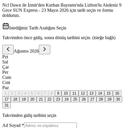
Ncl Dawn ile İzmir'den Kurban Bayramı'nda Lizbon'lu Akdeniz 9
Gece SUN Express - 23 Mayıs 2026
için tarih seçin ve formu
doldurun.
İstediğiniz Tarih Aralığını Seçin
Takvimden önce gidiş, sonra dönüş tarihini seçin. (isteğe bağlı)
Ağustos
2026
Pzt
Sal
Çar
Per
Cum
Cmt
Paz
1
2
3
4
5
6
7
8
9
10
11
12
13
14
15
16
17
18
19
20
21
22
23
24
25
26
27
28
29
30
31
Takvimden gidiş tarihini seçin
Ad Soyad *