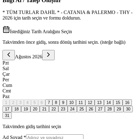
Bilgi Al / Talep Oluştur
* TÜM TURLAR DAHİL * - CATANIA & PALERMO - THY -
2026
için tarih seçin ve formu doldurun.
İstediğiniz Tarih Aralığını Seçin
Takvimden önce gidiş, sonra dönüş tarihini seçin. (isteğe bağlı)
Ağustos
2026
Pzt
Sal
Çar
Per
Cum
Cmt
Paz
1
2
3
4
5
6
7
8
9
10
11
12
13
14
15
16
17
18
19
20
21
22
23
24
25
26
27
28
29
30
31
Takvimden gidiş tarihini seçin
Ad Soyad *