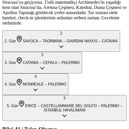
Siracusa’ya geçiyoruz. Ünlü matematikçi Archimedes’in yaşadığı
kent olan Siracusa’da, Aretusa Çeşmesi, Katedral, Diana Çeşmesi ve
Apollon Tapınağı görülecek yerler arasındadır. Tur sonrası otele
hareket, check-in işlemlerinin ardından serbest zaman. Geceleme
otelimizde.
2
2
. Gün
SAVOCA – TAORMINA – GIARDINI NAXOS – CATANIA
3
3
. Gün
CATANIA – CEFALU – PALERMO
4
4
. Gün
MONREALE – PALERMO
5
5
. Gün
ERICE – CASTELLAMMARE DEL GOLFO – PALERMO –
İSTANBUL HAVALİMANI