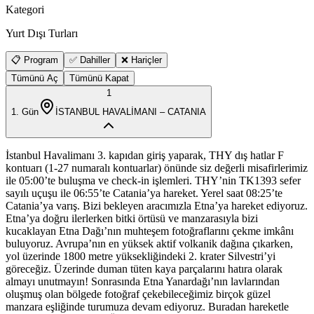
Kategori
Yurt Dışı Turları
📋 Program
✅ Dahiller
❌ Hariçler
Tümünü Aç
Tümünü Kapat
1
1
. Gün
İSTANBUL HAVALİMANI – CATANIA
İstanbul Havalimanı 3. kapıdan giriş yaparak, THY dış hatlar F
kontuarı (1-27 numaralı kontuarlar) önünde siz değerli misafirlerimiz
ile 05:00’te buluşma ve check-in işlemleri. THY’nin TK1393 sefer
sayılı uçuşu ile 06:55’te Catania’ya hareket. Yerel saat 08:25’te
Catania’ya varış. Bizi bekleyen aracımızla Etna’ya hareket ediyoruz.
Etna’ya doğru ilerlerken bitki örtüsü ve manzarasıyla bizi
kucaklayan Etna Dağı’nın muhteşem fotoğraflarını çekme imkânı
buluyoruz. Avrupa’nın en yüksek aktif volkanik dağına çıkarken,
yol üzerinde 1800 metre yüksekliğindeki 2. krater Silvestri’yi
göreceğiz. Üzerinde duman tüten kaya parçalarını hatıra olarak
almayı unutmayın! Sonrasında Etna Yanardağı’nın lavlarından
oluşmuş olan bölgede fotoğraf çekebileceğimiz birçok güzel
manzara eşliğinde turumuza devam ediyoruz. Buradan hareketle