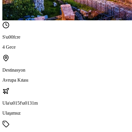
S\u00fcre
4 Gece
Destinasyon
Avrupa Kıtası
Ula\u015f\u0131m
Ulaşımsız