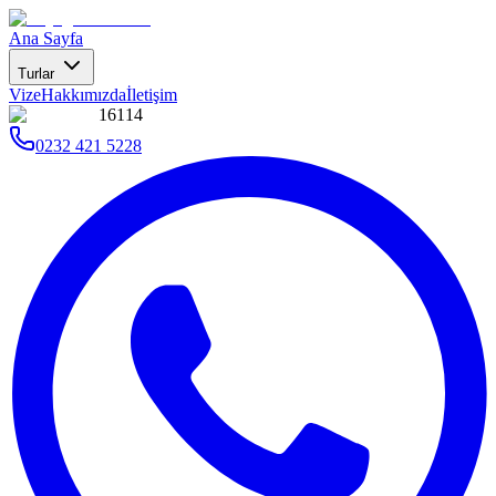
Ana Sayfa
Turlar
Vize
Hakkımızda
İletişim
16114
0232 421 5228