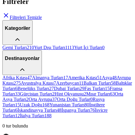
Filtreler
Filtreleri Temizle
Kategoriler
Gemi Turları
210
Yurt Dışı Turları
1113
Yurt İçi Turları
0
Destinasyonlar
Afrika Kıtası
47
Almanya Turları
17
Amerika Kıtası
51
Asya
48
Avrupa
Kıtası
275
Avustralya Kıtası
7
Azerbaycan
11
Balkan Turları
58
Baltıklar
Turları
6
Benelüks Turları
27
Dubai Turları
29
Fas Turları
15
Fransa
Turları
33
Gürcistan Turları
2
Hint Okyanusu
2
Mısır Turları
63
Orta
Asya Turları
2
Orta Avrupa
37
Orta Doğu Turlar
0
Rusya
Turları
15
Uzak Doğu
168
Yunanistan Turları
80
İngiltere
Turları
6
İskandinavya Turları
48
İspanya Turları
76
İsviçre
Turları
12
İtalya Turları
188
0
tur bulundu