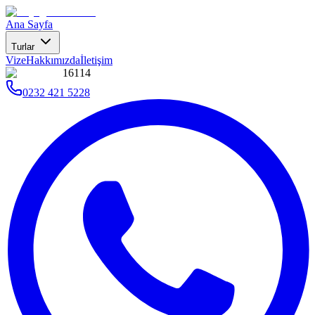
Ana Sayfa
Turlar
Vize
Hakkımızda
İletişim
16114
0232 421 5228