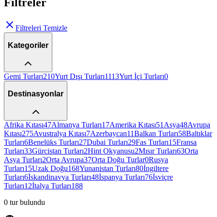
Filtreler
Filtreleri Temizle
Kategoriler
Gemi Turları
210
Yurt Dışı Turları
1113
Yurt İçi Turları
0
Destinasyonlar
Afrika Kıtası
47
Almanya Turları
17
Amerika Kıtası
51
Asya
48
Avrupa
Kıtası
275
Avustralya Kıtası
7
Azerbaycan
11
Balkan Turları
58
Baltıklar
Turları
6
Benelüks Turları
27
Dubai Turları
29
Fas Turları
15
Fransa
Turları
33
Gürcistan Turları
2
Hint Okyanusu
2
Mısır Turları
63
Orta
Asya Turları
2
Orta Avrupa
37
Orta Doğu Turlar
0
Rusya
Turları
15
Uzak Doğu
168
Yunanistan Turları
80
İngiltere
Turları
6
İskandinavya Turları
48
İspanya Turları
76
İsviçre
Turları
12
İtalya Turları
188
0
tur bulundu