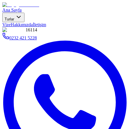
Ana Sayfa
Turlar
Vize
Hakkımızda
İletişim
16114
0232 421 5228